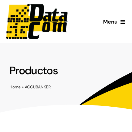
Saltar
al
contenido
Menu
Inicio
¿Quiénes somos?
Productos
Productos
Home
»
ACCUBANKER
Servicio Técnico