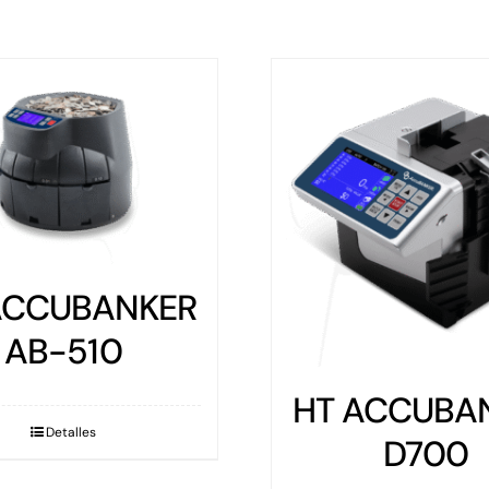
R
G
HT ACCUBANKER
D700