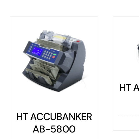
HT ACCUBANKE
AB-510
UBANKER
Detalles
5800