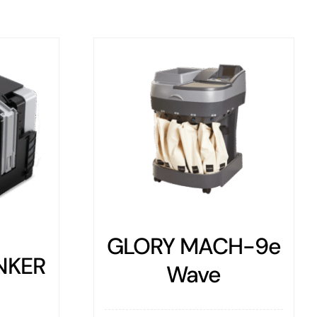
LORY MACH-9e
HT ACCU
Wave
AB-5