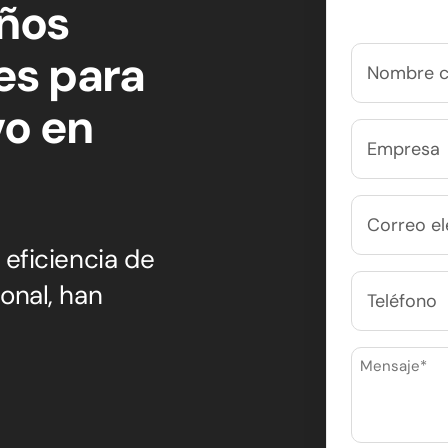
Años
Nombre
es para
completo
vo en
(Obligatorio)
Nombre
Empresa
Correo
electrónico
 eficiencia de
(Obligatorio)
Teléfono
onal, han
Mensaje
(Obligatorio)