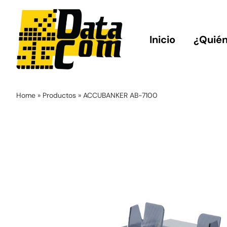
Saltar
al
contenido
Inicio
¿Quié
Home
»
Productos
»
ACCUBANKER AB-7100