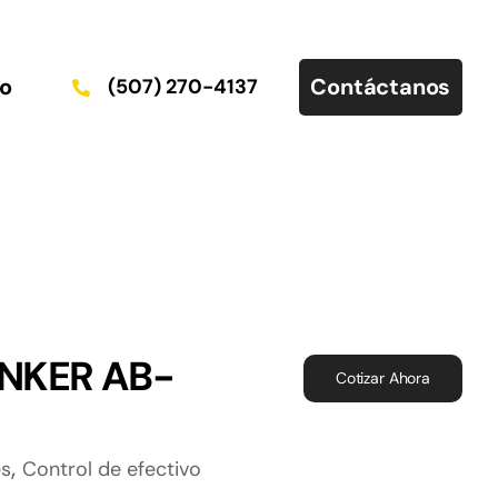
co
Contáctanos
(507) 270-4137
NKER AB-
Cotizar Ahora
,
es
Control de efectivo