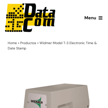
Saltar
al
contenido
Menu
Inicio
Home
»
Productos
»
Widmer Model T‑3 Electronic Time &
¿Quiénes somos?
Date Stamp
Productos
Servicio Técnico