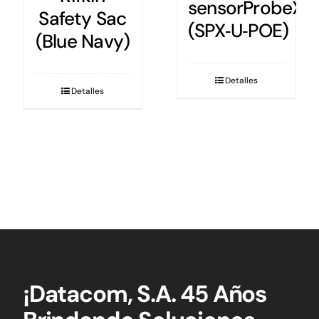
sensorProbeX+
Extendable
(SPX‑U‑POE)
Dual
Temperature
& Humidity
Detalles
(DTH500)
Detalles