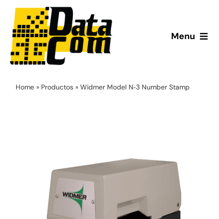
Saltar
al
contenido
Menu
Inicio
Home
»
Productos
»
Widmer Model N‑3 Number Stamp
¿Quiénes somos?
Productos
Servicio Técnico