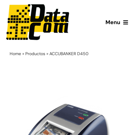
Saltar
al
contenido
Menu
Inicio
Home
»
Productos
»
ACCUBANKER D450
¿Quiénes somos?
Productos
Servicio Técnico